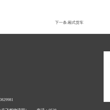
下一条:
厢式货车
9981